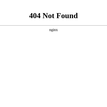
联系人：苗经理 联系电话：18630915113
联系人：邓经理 联系电话：13163126035
公司座机：022-26959823
地 址：天津市北辰区天穆都市产业园天秀道一支路3号