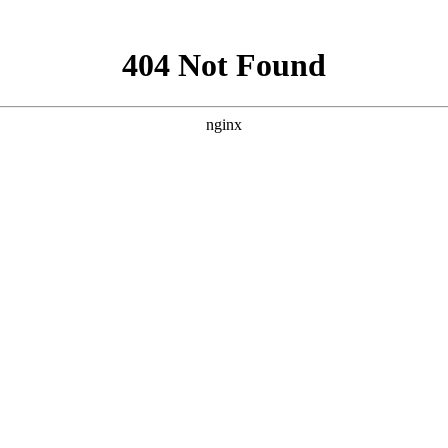
联系人：苗经理 联系电话：18630915113
联系人：邓经理 联系电话：13163126035
公司座机：022-26959823
地 址：天津市北辰区天穆都市产业园天秀道一支路3号