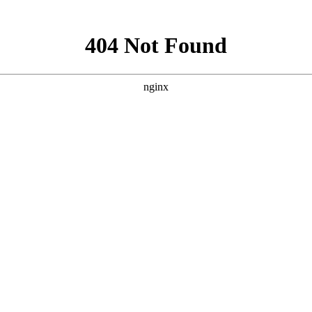
联系人：苗经理 联系电话：18630915113
联系人：邓经理 联系电话：13163126035
公司座机：022-26959823
地 址：天津市北辰区天穆都市产业园天秀道一支路3号