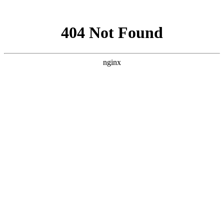
网站地图
网站地图
首页
关于我们
天津鑫利恒科技
有限公司
产品展示
产品视频
公司荣誉
新闻资讯
在线客服
联系我们
留言板
客服一：2082305168
客服二：1684780764
联系方式
联系热线：18630915113
联系热线：13602178622